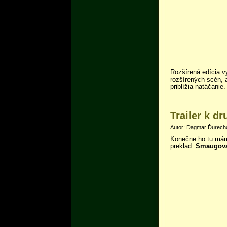
Rozšírená edícia v
rozšírených scén, 
priblížia natáčanie.
Trailer k d
Autor: Dagmar Ďurechov
Konečne ho tu máme
preklad:
Smaugova