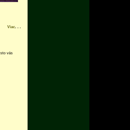
Viac
. . .
 isto vás