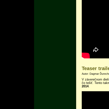
Teaser trail
Autor: Dagmar Ďurecho
V záverečnom dieli
čo tešiť. Tento tak
2014
.