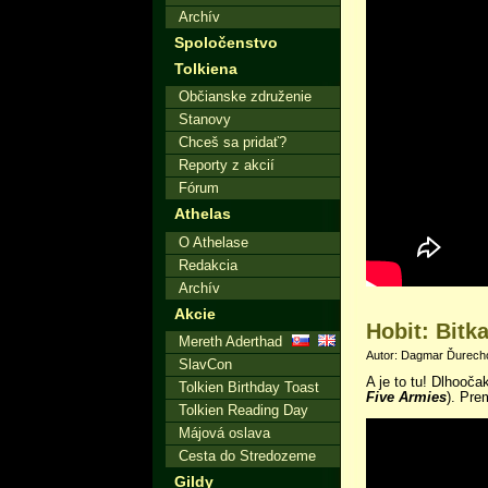
Archív
Spoločenstvo
Tolkiena
Občianske združenie
Stanovy
Chceš sa pridať?
Reporty z akcií
Fórum
Athelas
O Athelase
Redakcia
Archív
Akcie
Hobit: Bitka
Mereth Aderthad
Autor: Dagmar Ďurechov
SlavCon
A je to tu! Dlhoočak
Tolkien Birthday Toast
Five Armies
). Pre
Tolkien Reading Day
Májová oslava
Cesta do Stredozeme
Gildy