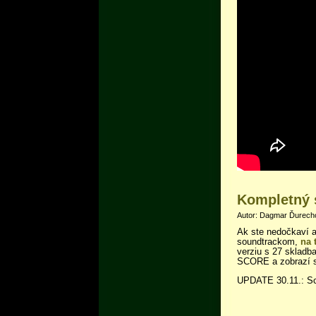
Kompletný 
Autor: Dagmar Ďurechov
Ak ste nedočkaví 
soundtrackom,
na 
verziu s 27 skladb
SCORE a zobrazí s
UPDATE 30.11.: Scor