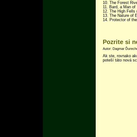
10. The Forest Riv
11. Bard, a Man of
12. The High Fells
13. The Nature of E
14. Protector of t
Pozrite si 
Autor: Dagmar Ďurecho
Ak ste, rovnako ak
poteší táto nová s