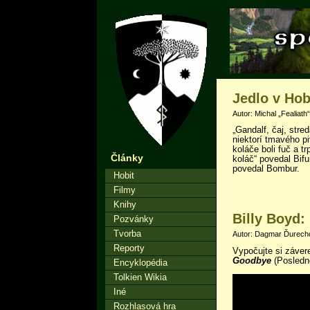
Jedlo v Hob
Autor: Michal „Fealiath
„Gandalf, čaj, stre
niektorí tmavého p
koláče boli fuč a 
Články
koláč“ povedal Bif
povedal Bombur.
Hobit
Filmy
Knihy
Billy Boyd:
Pozvánky
Tvorba
Autor: Dagmar Ďurechov
Reporty
Vypočujte si záver
Goodbye
(Posledn
Encyklopédia
Tolkien Wikia
Iné
Rozhlasová hra