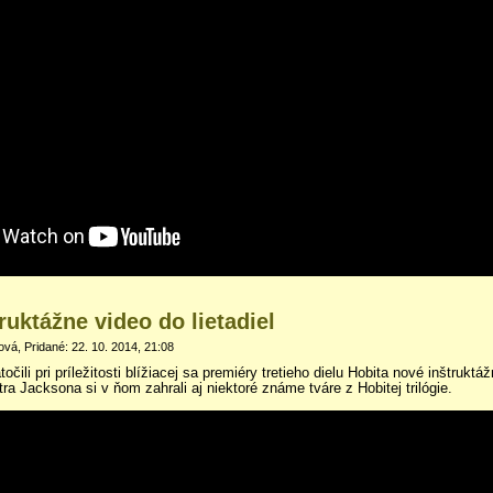
ruktážne video do lietadiel
vá, Pridané: 22. 10. 2014, 21:08
čili pri príležitosti blížiacej sa premiéry tretieho dielu Hobita nové inštruktá
tra Jacksona si v ňom zahrali aj niektoré známe tváre z Hobitej trilógie.