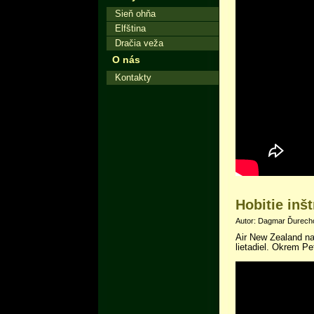
Sieň ohňa
Elfština
Dračia veža
O nás
Kontakty
Hobitie inšt
Autor: Dagmar Ďurecho
Air New Zealand nato
lietadiel. Okrem Pe