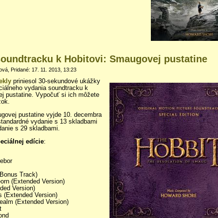
oundtracku k Hobitovi: Smaugovej pustatine
á, Pridané: 17. 11. 2013, 13:23
ekly
priniesol 30-sekundové ukážky
ciálneho vydania soundtracku k
j pustatine. Vypočuť si ich môžete
zok.
govej pustatine vyjde 10. decembra
štandardné vydanie s 13 skladbami
danie s 29 skladbami.
ciálnej edície
:
rebor
(Bonus Track)
orn (Extended Version)
ded Version)
rs (Extended Version)
ealm (Extended Version)
t
Bond