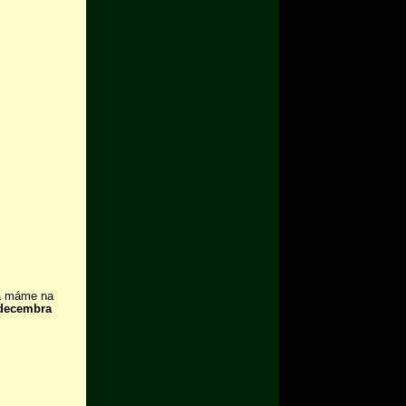
a máme na
 decembra