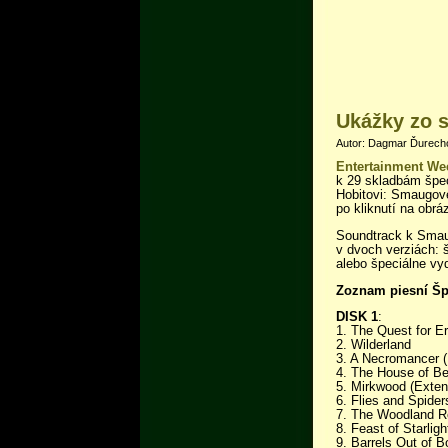
Ukážky zo s
Autor: Dagmar Ďurechov
Entertainment We
k 29 skladbám špe
Hobitovi: Smaugove
po kliknutí na obrá
Soundtrack k Smau
v dvoch verziách: 
alebo špeciálne vy
Zoznam piesní Špe
DISK 1
:
1. The Quest for E
2. Wilderland
3. A Necromancer 
4. The House of Be
5. Mirkwood (Exten
6. Flies and Spide
7. The Woodland R
8. Feast of Starligh
9. Barrels Out of 