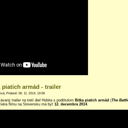
 piatich armád - trailer
á, Pridané: 06. 11. 2014, 19:06
ávaný trailer na tretí diel Hobita s podtitulom
Bitka piatich armád
(
The Battl
miéra filmu na Slovensku má byť
12. decembra 2014
.