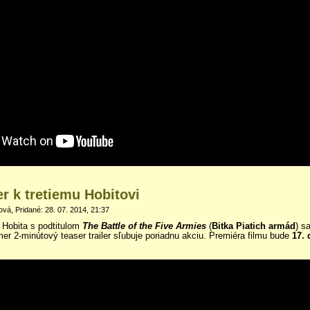
er k tretiemu Hobitovi
vá, Pridané: 28. 07. 2014, 21:37
 Hobita s podtitulom
The Battle of the Five Armies
(
Bitka Piatich armád
) s
mer 2-minútový teaser trailer sľubuje poriadnu akciu. Premiéra filmu bude
17.