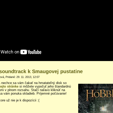
soundtrack k Smaugovej pustatine
á, Pridané: 29. 11. 2013, 12:07
a nechce sa vám čakať na hmatateľný disk so
tejto stránke
si môžete vypočuť jeho štandardnú
ami v plnom rozsahu. Stačí naľavo kliknúť na
a vám ponuka skladieb. Príjemné počúvanie!
e už nie je k dispozícii :(