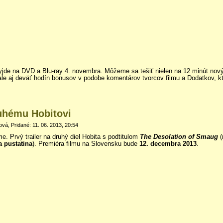
yjde na DVD a Blu-ray 4. novembra. Môžeme sa tešiť nielen na 12 minút nový
ale aj deväť hodín bonusov v podobe komentárov tvorcov filmu a Dodatkov, k
ruhému Hobitovi
á, Pridané: 11. 06. 2013, 20:54
. Prvý trailer na druhý diel Hobita s podtitulom
The Desolation of Smaug
(
 pustatina
). Premiéra filmu na Slovensku bude
12. decembra 2013
.