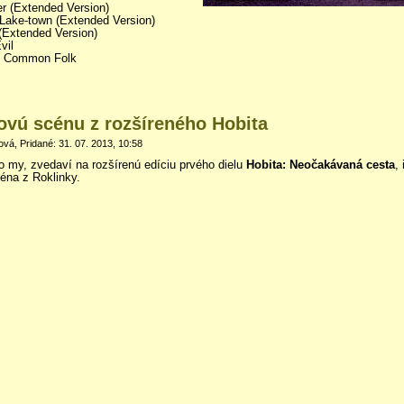
er (Extended Version)
 Lake-town (Extended Version)
 (Extended Version)
vil
he Common Folk
novú scénu z rozšíreného Hobita
vá, Pridané: 31. 07. 2013, 10:58
o my, zvedaví na rozšírenú edíciu prvého dielu
Hobita: Neočakávaná cesta
,
céna z Roklinky.