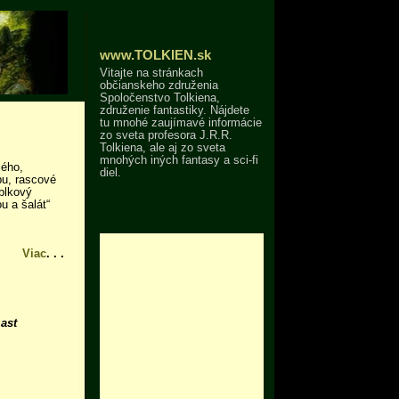
www.TOLKIEN.sk
Vitajte na stránkach
občianskeho združenia
Spoločenstvo Tolkiena,
združenie fantastiky. Nájdete
tu mnohé zaujímavé informácie
zo sveta profesora J.R.R.
Tolkiena, ale aj zo sveta
mnohých iných fantasy a sci-fi
lého,
diel.
bu, rascové
ablkový
u a šalát“
Viac
. . .
ast