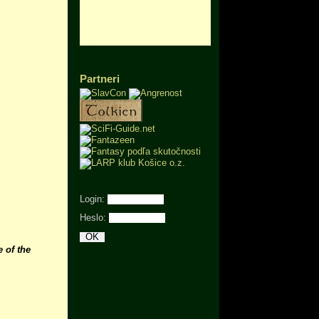
Partneri
Login:
Heslo:
e of the