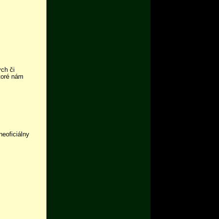
ch či
toré nám
neoficiálny