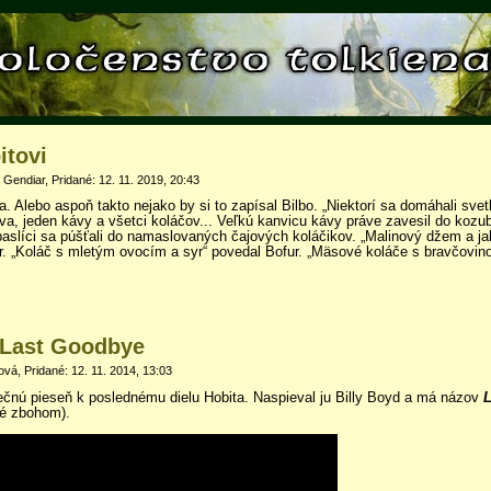
itovi
“ Gendiar, Pridané: 12. 11. 2019, 20:43
da. Alebo aspoň takto nejako by si to zapísal Bilbo. „Niektorí sa domáhali svet
iva, jeden kávy a všetci koláčov... Veľkú kanvicu kávy práve zavesil do kozu
trpaslíci sa púšťali do namaslovaných čajových koláčikov. „Malinový džem a j
ur. „Koláč s mletým ovocím a syr“ povedal Bofur. „Mäsové koláče s bravčovino
 Last Goodbye
á, Pridané: 12. 11. 2014, 13:03
ečnú pieseň k poslednému dielu Hobita. Naspieval ju Billy Boyd a má názov
L
é zbohom).